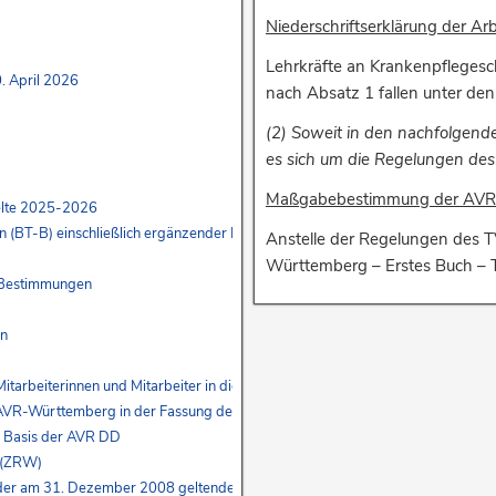
Niederschriftserklärung der Ar
Lehrkräfte an Krankenpflegesc
. April 2026
nach Absatz 1 fallen unter den
(2) Soweit in den nachfolgend
es sich um die Regelungen des 
Maßgabebestimmung der AVR-W
gelte 2025-2026
gen (BT-B) einschließlich ergänzender Bestimmungen
Anstelle der Regelungen des T
Württemberg – Erstes Buch – Te
r Bestimmungen
en
r Mitarbeiterinnen und Mitarbeiter in die AVR-Württemberg – Erstes Buch – u
r AVR-Württemberg in der Fassung des Vierten Buches und zur Überleitung de
r Basis der AVR DD
n (ZRW)
der am 31. Dezember 2008 geltenden Fassung, die nach Maßgabe der neuge