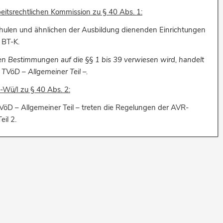
beitsrechtlichen Kommission zu § 40 Abs. 1:
hulen und ähnlichen der Ausbildung dienenden Einrichtungen
 BT-K.
en Bestimmungen auf die §§ 1 bis 39 verwiesen wird, handelt
TVöD – Allgemeiner Teil –.
ü/I zu § 40 Abs. 2:
VöD – Allgemeiner Teil – treten die Regelungen der AVR-
il 2.
nd zur Regelung des Übergangsrechts (Seite 263)
r Mitarbeiterinnen und Mitarbeiter in die AVR-Württemberg – Viertes Buch –
fassten Regelungen der AVR-Württemberg – Erstes bis Fünftes Buch – über