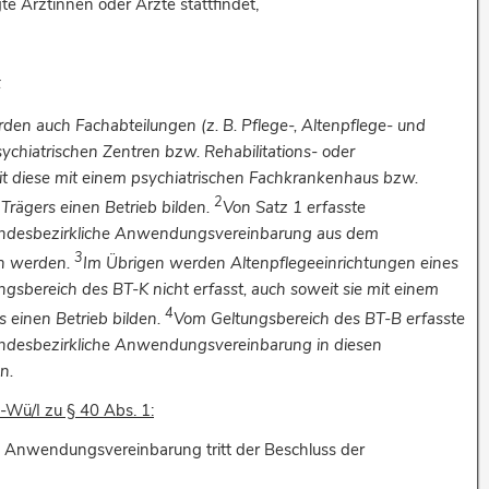
te Ärztinnen oder Ärzte stattfindet,
:
en auch Fachabteilungen (z. B. Pflege-, Altenpflege- und
ychiatrischen Zentren bzw. Rehabilitations- oder
eit diese mit einem psychiatrischen Fachkrankenhaus bzw.
2
rägers einen Betrieb bilden.
Von Satz 1 erfasste
andesbezirkliche Anwendungsvereinbarung aus dem
3
n werden.
Im Übrigen werden Altenpflegeeinrichtungen eines
sbereich des BT-K nicht erfasst, auch soweit sie mit einem
4
 einen Betrieb bilden.
Vom Geltungsbereich des BT-B erfasste
andesbezirkliche Anwendungsvereinbarung in diesen
n.
ü/I zu § 40 Abs. 1:
en Anwendungsvereinbarung tritt der Beschluss der