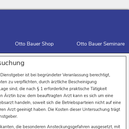
Otto Bauer Shop
Otto Bauer Seminare
rsuchung
 Dienstgeber ist bei begründeter Veranlassung berechtigt,
ten zu verpflichten, durch ärztliche Bescheinigung
age sind, die nach § 1 erforderliche praktische Tätigkeit
en Ärztin bzw. dem beauftragten Arzt kann es sich um eine
ebsarzt handeln, soweit sich die Betriebsparteien nicht auf eine
nd zur Regelung des Übergangsrechts (Seite 263)
ren Arzt geeinigt haben. Die Kosten dieser Untersuchung trägt
r Mitarbeiterinnen und Mitarbeiter in die AVR-Württemberg – Viertes Buch –
nstgeber.
tikanten, die besonderen Ansteckungsgefahren ausgesetzt, mit