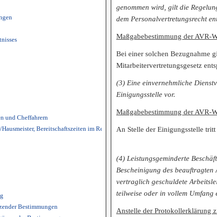
genommen wird, gilt die Regelun
ungen
dem Personalvertretungsrecht ent
Maßgabebestimmung der AVR-Wü/
tnisses
Bei einer solchen Bezugnahme gil
Mitarbeitervertretungsgesetz ents
(3) Eine einvernehmliche Dienst
Einigungsstelle vor.
Maßgabebestimmung der AVR-Wü/
en und Cheffahrern
Hausmeister, Bereitschaftszeiten im Rettungsdienst und in Leitstellen
An Stelle der Einigungsstelle tri
(4) Leistungsgeminderte Beschäfti
Bescheinigung des beauftragten A
vertraglich geschuldete Arbeitsl
teilweise oder in vollem Umfang
ag
änzender Bestimmungen
Anstelle der Protokollerklärung