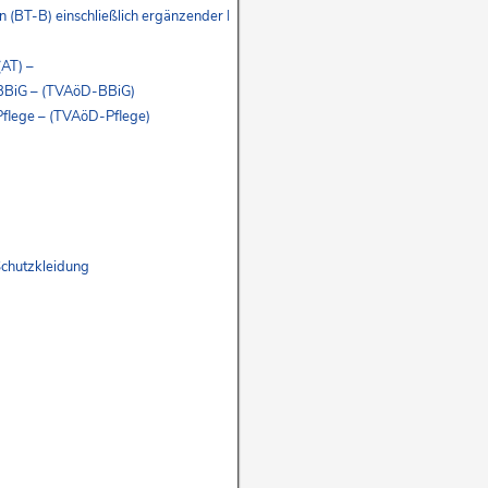
gen (BT-B) einschließlich ergänzender Bestimmungen
(AT) –
 BBiG – (TVAöD-BBiG)
Pflege – (TVAöD-Pflege)
Schutzkleidung