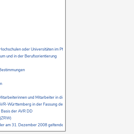
 Hochschulen oder Universitäten im Pflichtpraktikum – ZRW 8 –
kum und in der Berufsorientierung
r Bestimmungen
en
r Mitarbeiterinnen und Mitarbeiter in die AVR-Württemberg – Erstes Buch – u
r AVR-Württemberg in der Fassung des Vierten Buches und zur Überleitung de
r Basis der AVR DD
n (ZRW)
der am 31. Dezember 2008 geltenden Fassung, die nach Maßgabe der neuge