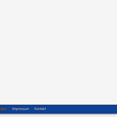
nd zur Regelung des Übergangsrechts (Seite 263)
r Mitarbeiterinnen und Mitarbeiter in die AVR-Württemberg – Viertes Buch –
fassten Regelungen der AVR-Württemberg – Erstes bis Fünftes Buch – über
ungen
Impressum
Kontakt