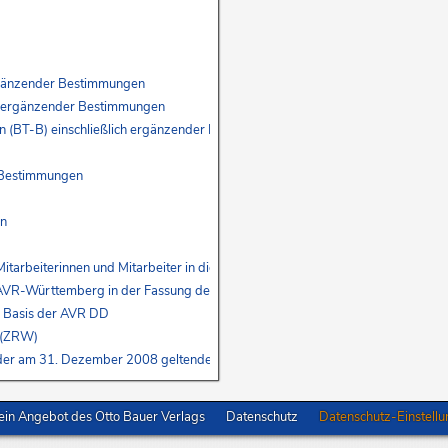
 ergänzender Bestimmungen
ich ergänzender Bestimmungen
gen (BT-B) einschließlich ergänzender Bestimmungen
r Bestimmungen
en
r Mitarbeiterinnen und Mitarbeiter in die AVR-Württemberg – Erstes Buch – u
r AVR-Württemberg in der Fassung des Vierten Buches und zur Überleitung de
r Basis der AVR DD
n (ZRW)
der am 31. Dezember 2008 geltenden Fassung, die nach Maßgabe der neuge
in Angebot des Otto Bauer Verlags
Datenschutz
Datenschutz-Einstell