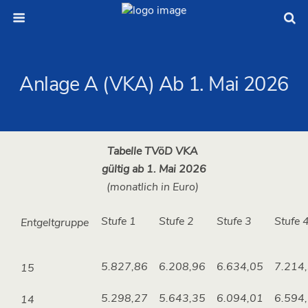
Anlage A (VKA) Ab 1. Mai 2026
Tabelle TVöD VKA
gültig ab 1. Mai 2026
(monatlich in Euro)
Stufe 1
Stufe 2
Stufe 3
Stufe 
Entgeltgruppe
5.827,86
6.208,96
6.634,05
7.214
15
5.298,27
5.643,35
6.094,01
6.594
14