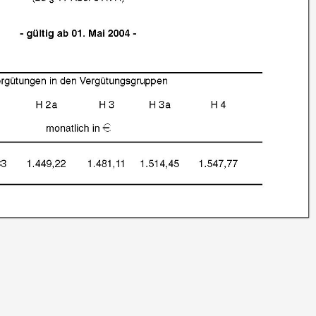
fassten Regelungen der AVR-Württemberg – Erstes bis Fünftes Buch – über