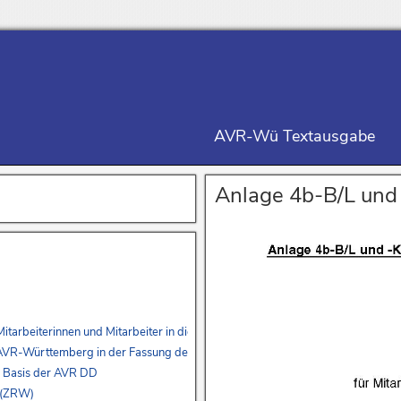
AVR-Wü Textausgabe
Anlage 4b-B/L und 
r Mitarbeiterinnen und Mitarbeiter in die AVR-Württemberg – Erstes Buch – u
r AVR-Württemberg in der Fassung des Vierten Buches und zur Überleitung de
r Basis der AVR DD
n (ZRW)