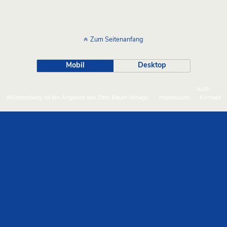
Zum Seitenanfang
Mobil
Desktop
AVR-
Württemberg ist ein Angebot des Otto Bauer Verlags
Impressum
Kontakt