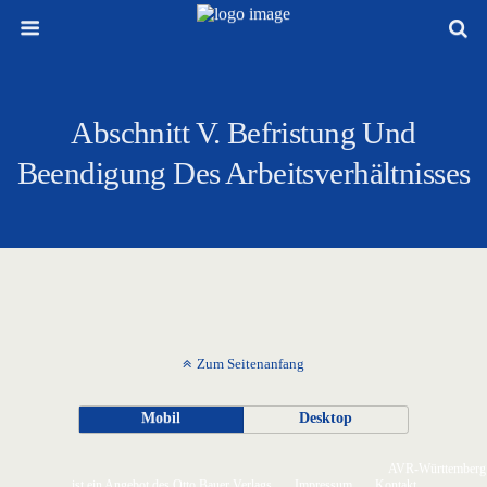
Abschnitt V. Befristung Und
Beendigung Des Arbeitsverhältnisses
Zum Seitenanfang
Mobil
Desktop
AVR-Württemberg
ist ein Angebot des Otto Bauer Verlags
Impressum
Kontakt