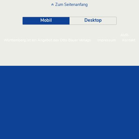
Zum Seitenanfang
Mobil
Desktop
AVR-
Württemberg ist ein Angebot des Otto Bauer Verlags
Impressum
Kontakt