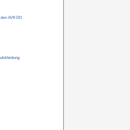
u den AVR DD
hutzkleidung