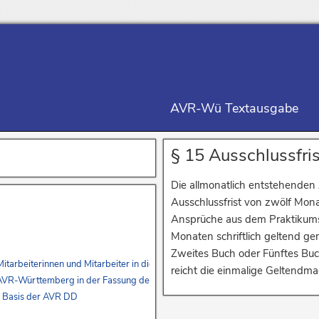
AVR-Wü Textausgabe
§ 15 Ausschlussfris
Die allmonatlich entstehenden 
Ausschlussfrist von zwölf Mona
Ansprüche aus dem Praktikumsv
Monaten schriftlich geltend g
Zweites Buch oder Fünftes Buc
r Mitarbeiterinnen und Mitarbeiter in die AVR-Württemberg – Erstes Buch – u
reicht die einmalige Geltendma
r AVR-Württemberg in der Fassung des Vierten Buches und zur Überleitung de
r Basis der AVR DD