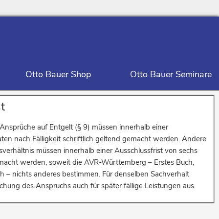
Otto Bauer Shop
Otto Bauer Seminare
t
Ansprüche auf Entgelt (§ 9) müssen innerhalb einer
ten nach Fälligkeit schriftlich geltend gemacht werden. Andere
erhältnis müssen innerhalb einer Ausschlussfrist von sechs
emacht werden, soweit die AVR-Württemberg – Erstes Buch,
h – nichts anderes bestimmen. Für denselben Sachverhalt
nd zur Regelung des Übergangsrechts (Seite 263)
chung des Anspruchs auch für später fällige Leistungen aus.
r Mitarbeiterinnen und Mitarbeiter in die AVR-Württemberg – Viertes Buch –