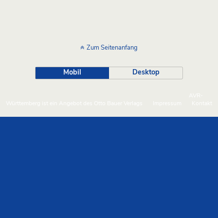
Zum Seitenanfang
Mobil
Desktop
AVR-
Württemberg ist ein Angebot des Otto Bauer Verlags
Impressum
Kontakt