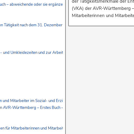
der Tätigkeitsmerkmale der Ent
 Buch – abweichende oder sie ergänzende Bestimmungen
(VKA) der AVR-Württemberg – E
Mitarbeiterinnen und Mitarbeite
en Tätigkeit nach dem 31. Dezember 2008 (bis zum 31. Dezember 2025)
 und Umkleidezeiten und zur Arbeitszeit von Mitarbeiterinnen und Mitarbeit
n und Mitarbeiter im Sozial- und Erziehungsdienst
 den AVR-Württemberg – Erstes Buch – und weitere Regelungen
für Mitarbeiterinnen und Mitarbeiter, die unter den Geltungsbereich des Te