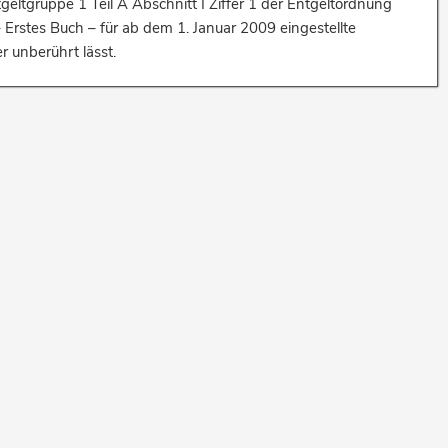
geltgruppe 1 Teil A Abschnitt I Ziffer 1 der Entgeltordnung
rstes Buch – für ab dem 1. Januar 2009 eingestellte
r unberührt lässt.
er gemäß § 18 Abs. 1 Nr. 3 ArbZG
ils 3.2 der AVR-Württemberg/I – Besonderer Teil Krankenhäuser einschließlic