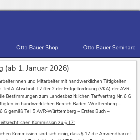
Otto Bauer Shop
Otto Bauer Seminare
g (ab 1. Januar 2026)
arbeiterinnen und Mitarbeiter mit handwerklichen Tätigkeiten
 Teil A Abschnitt I Ziffer 2 der Entgeltordnung (VKA) der AVR-
ie Bestimmungen zum Landesbezirklichen Tarifvertrag Nr. 6 G
äftigten im handwerklichen Bereich Baden-Württemberg –
. 6 G gemäß Teil 5 AVR-Württemberg – Erstes Buch –.
nd zur Regelung des Übergangsrechts (Seite 263)
beitsrechtlichen Kommission zu § 17:
tlichen Kommission sind sich einig, dass § 17 die Anwendbarkeit