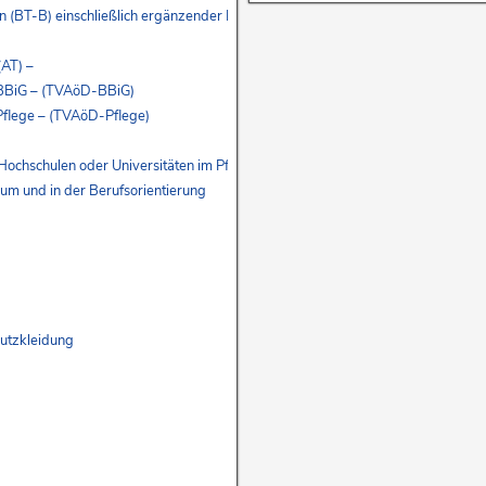
gen (BT-B) einschließlich ergänzender Bestimmungen
(AT) –
 BBiG – (TVAöD-BBiG)
Pflege – (TVAöD-Pflege)
 Hochschulen oder Universitäten im Pflichtpraktikum – ZRW 8 –
kum und in der Berufsorientierung
hutzkleidung