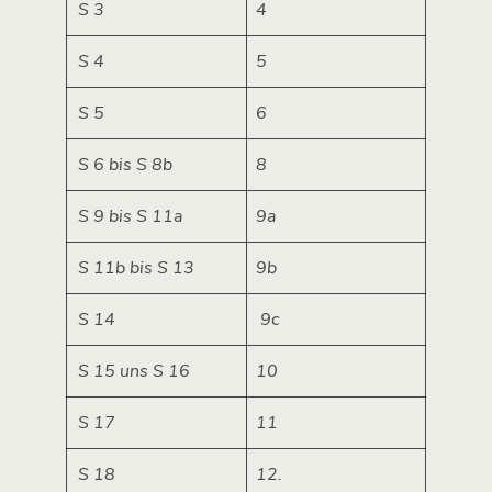
S 3
4
S 4
5
S 5
6
S 6 bis S 8b
8
S 9 bis S 11a
9a
S 11b bis S 13
9b
S 14
9c
S 15 uns S 16
10
S 17
11
S 18
12.