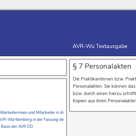
AVR-Wü Textausgabe
§ 7 Personalakten
Die Praktikantinnen bzw. Prakt
Personalakten. Sie können das R
bzw. durch einen hierzu schrif
Kopien aus ihren Personalakten
r Mitarbeiterinnen und Mitarbeiter in die AVR-Württemberg – Erstes Buch – u
r AVR-Württemberg in der Fassung des Vierten Buches und zur Überleitung de
r Basis der AVR DD