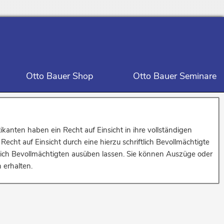
Otto Bauer Shop
Otto Bauer Seminare
ikanten haben ein Recht auf Einsicht in ihre vollständigen
echt auf Einsicht durch eine hierzu schriftlich Bevollmächtigte
tlich Bevollmächtigten ausüben lassen. Sie können Auszüge oder
 erhalten.
nd zur Regelung des Übergangsrechts (Seite 263)
r Mitarbeiterinnen und Mitarbeiter in die AVR-Württemberg – Viertes Buch –