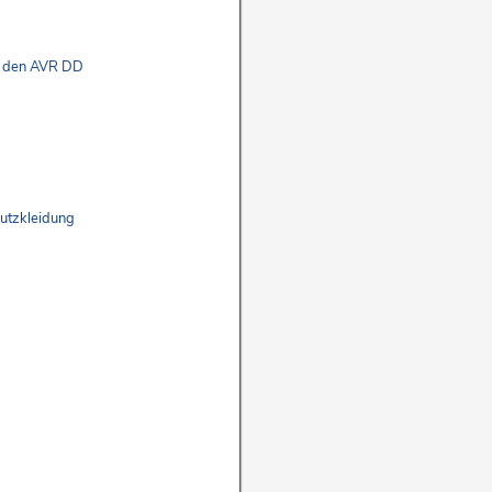
u den AVR DD
hutzkleidung