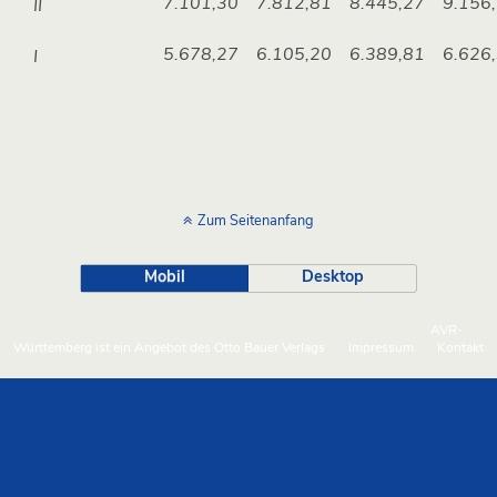
7.101,30
7.812,81
8.445,27
9.156
II
5.678,27
6.105,20
6.389,81
6.626
I
Zum Seitenanfang
Mobil
Desktop
AVR-
Württemberg ist ein Angebot des Otto Bauer Verlags
Impressum
Kontakt