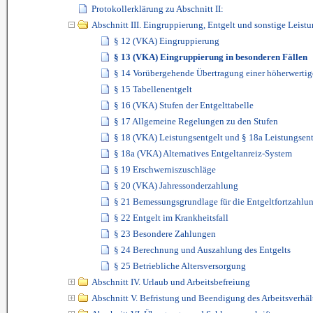
Protokollerklärung zu Abschnitt II:
Abschnitt III. Eingruppierung, Entgelt und sonstige Leist
§ 12 (VKA) Eingruppierung
§ 13 (VKA) Eingruppierung in besonderen Fällen
§ 14 Vorübergehende Übertragung einer höherwertig
§ 15 Tabellenentgelt
§ 16 (VKA) Stufen der Entgelttabelle
§ 17 Allgemeine Regelungen zu den Stufen
§ 18 (VKA) Leistungsentgelt und § 18a Leistungsen
§ 18a (VKA) Alternatives Entgeltanreiz-System
§ 19 Erschwerniszuschläge
§ 20 (VKA) Jahressonderzahlung
§ 21 Bemessungsgrundlage für die Entgeltfortzahlu
§ 22 Entgelt im Krankheitsfall
§ 23 Besondere Zahlungen
§ 24 Berechnung und Auszahlung des Entgelts
§ 25 Betriebliche Altersversorgung
Abschnitt IV. Urlaub und Arbeitsbefreiung
Abschnitt V. Befristung und Beendigung des Arbeitsverhäl