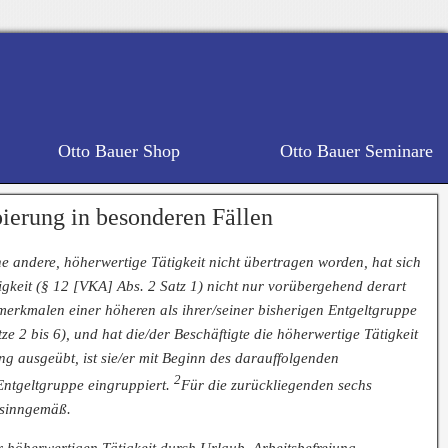
Otto Bauer Shop
Otto Bauer Seminare
ierung in besonderen Fällen
ne andere, höherwertige Tätigkeit nicht übertragen worden, hat sich
igkeit (§ 12 [VKA] Abs. 2 Satz 1) nicht nur vorübergehend derart
smerkmalen einer höheren als ihrer/seiner bisherigen Entgeltgruppe
ze 2 bis 6), und hat die/der Beschäftigte die höherwertige Tätigkeit
g ausgeübt, ist sie/er mit Beginn des darauffolgenden
2
ntgeltgruppe eingruppiert.
Für die zurückliegenden sechs
 sinngemäß.
r höherwertigen Tätigkeit durch Urlaub, Arbeitsbefreiung,