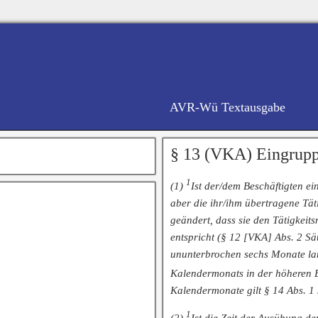
AVR-Wü Textausgabe
§ 13 (VKA) Eingrupp
1
(1)
Ist der/dem Beschäftigten ei
aber die ihr/ihm übertragene Tät
geändert, dass sie den Tätigkeit
entspricht (§ 12 [VKA] Abs. 2 Sät
ununterbrochen sechs Monate lan
Kalendermonats in der höheren E
Kalendermonate gilt § 14 Abs. 1
1
(2)
Ist die Zeit der Ausübung de