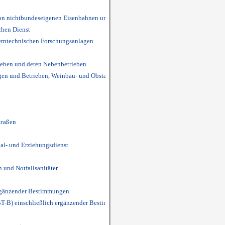
 von nichtbundeseigenen Eisenbahnen und deren Nebenbetrieben
chen Dienst
kerntechnischen Forschungsanlagen
rieben und deren Nebenbetrieben
ngen und Betrieben, Weinbau- und Obstanbaubetrieben
traßen
al- und Erziehungsdienst
 und Notfallsanitäter
 ergänzender Bestimmungen
(BT-B) einschließlich ergänzender Bestimmungen