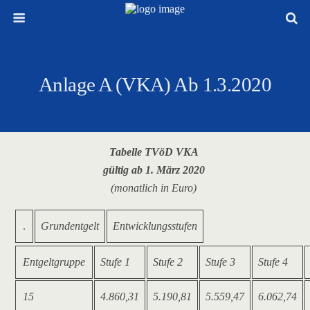
Anlage A (VKA) Ab 1.3.2020
Tabelle TVöD VKA
gültig ab 1. März 2020
(monatlich in Euro)
.
Grundentgelt
Entwicklungsstufen
Entgeltgruppe
Stufe 1
Stufe 2
Stufe 3
Stufe 4
15
4.860,31
5.190,81
5.559,47
6.062,74